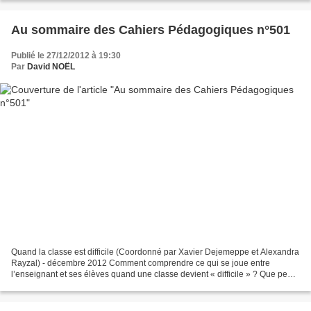
Au sommaire des Cahiers Pédagogiques n°501
Publié le 27/12/2012 à 19:30
Par
David NOËL
Quand la classe est difficile (Coordonné par Xavier Dejemeppe et Alexandra
Rayzal) - décembre 2012 Comment comprendre ce qui se joue entre
l’enseignant et ses élèves quand une classe devient « difficile » ? Que peut-
on faire dans la classe, ou bien avec...