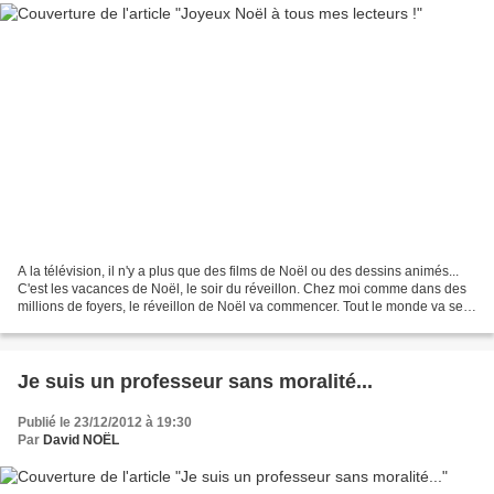
A la télévision, il n'y a plus que des films de Noël ou des dessins animés...
C'est les vacances de Noël, le soir du réveillon. Chez moi comme dans des
millions de foyers, le réveillon de Noël va commencer. Tout le monde va se
retrouver autour de la table,...
Je suis un professeur sans moralité...
Publié le 23/12/2012 à 19:30
Par
David NOËL