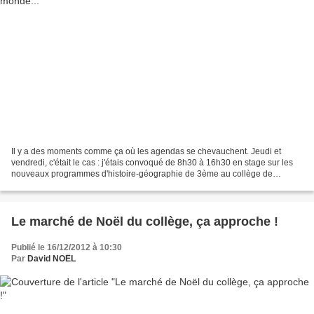
Il y a des moments comme ça où les agendas se chevauchent. Jeudi et
vendredi, c'était le cas : j'étais convoqué de 8h30 à 16h30 en stage sur les
nouveaux programmes d'histoire-géographie de 3ème au collège de
Thérouanne. J'y allais avec un collègue du...
Le marché de Noël du collège, ça approche !
Publié le 16/12/2012 à 10:30
Par
David NOËL