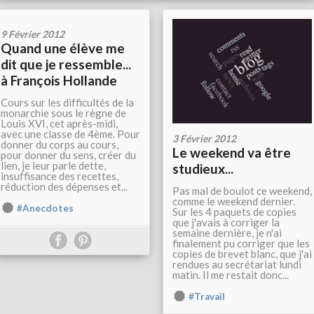
9 Février 2012
Quand une élève me
dit que je ressemble...
à François Hollande
Cours sur les difficultés de la
monarchie sous le règne de
Louis XVI, cet après-midi,
avec une classe de 4ème. Pour
3 Février 2012
donner du corps au cours,
Le weekend va être
pour donner du sens, créer du
lien, je leur parle dette,
studieux...
insuffisance des recettes,
réduction des dépenses et...
Pas mal de boulot ce weekend,
comme le weekend dernier.
#Anecdotes
Sur les 4 paquets de copies
que j'avais à corriger la
semaine dernière, je n'ai
finalement pu corriger que les
copies de brevet blanc, que j'ai
rendues au secrétariat lundi
matin. Il me restait donc...
#Travail