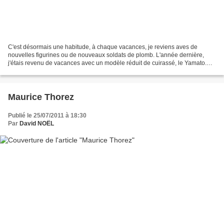
C'est désormais une habitude, à chaque vacances, je reviens aves de
nouvelles figurines ou de nouveaux soldats de plomb. L'année dernière,
j'étais revenu de vacances avec un modèle réduit de cuirassé, le Yamato.
Les vacances se suivent et se ressemblent......
Maurice Thorez
Publié le 25/07/2011 à 18:30
Par
David NOËL