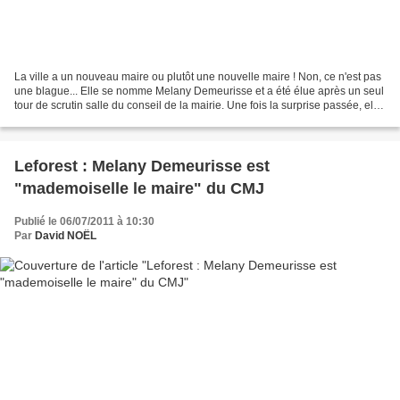
La ville a un nouveau maire ou plutôt une nouvelle maire ! Non, ce n'est pas
une blague... Elle se nomme Melany Demeurisse et a été élue après un seul
tour de scrutin salle du conseil de la mairie. Une fois la surprise passée, elle
a répondu à quelques-unes...
Leforest : Melany Demeurisse est
"mademoiselle le maire" du CMJ
Publié le 06/07/2011 à 10:30
Par
David NOËL