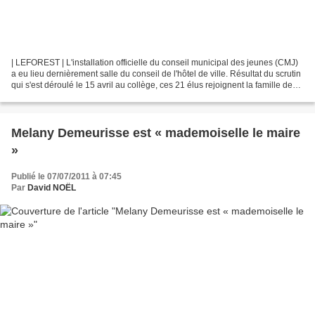
| LEFOREST | L'installation officielle du conseil municipal des jeunes (CMJ)
a eu lieu dernièrement salle du conseil de l'hôtel de ville. Résultat du scrutin
qui s'est déroulé le 15 avril au collège, ces 21 élus rejoignent la famille des
30 000 jeunes...
Melany Demeurisse est « mademoiselle le maire
»
Publié le 07/07/2011 à 07:45
Par
David NOËL