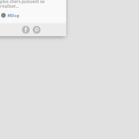
plus chers puissent se
réaliser...
#Blog