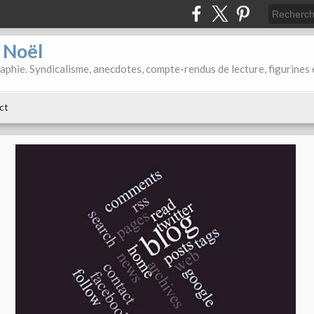
d Noël
aphie. Syndicalisme, anecdotes, compte-rendus de lecture, figurines 
ct