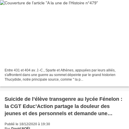
Entre 431 et 404 av. J.-C., Sparte et Athènes, appuyées par leurs alliés,
s'affrontent dans une guerre au sommet dépeinte par le grand historien
Thucydide, notre principale source, comme " la p...
Suicide de l’élève transgenre au lycée Fénelon :
la CGT Educ’Action partage la douleur des
jeunes et des personnels et demande une
enquête pour faire toute la lumière sur ce
Publié le 18/12/2020 à 19:30
drame.
Par
David NOËL