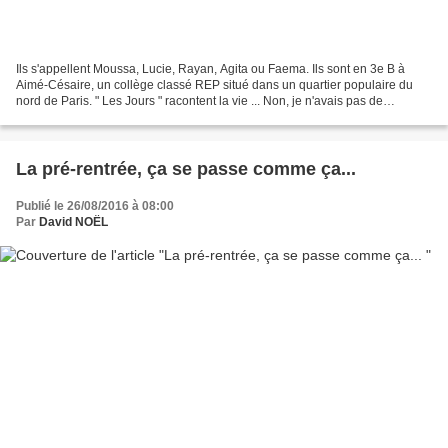
Ils s'appellent Moussa, Lucie, Rayan, Agita ou Faema. Ils sont en 3e B à
Aimé-Césaire, un collège classé REP situé dans un quartier populaire du
nord de Paris. " Les Jours " racontent la vie ... Non, je n'avais pas de
troisième, l'année dernière... Mais...
La pré-rentrée, ça se passe comme ça...
Publié le 26/08/2016 à 08:00
Par
David NOËL