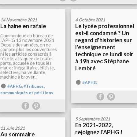
14 Novembre 2021
4 Octobre 2021
La haine en rafale
Le lycée professionnel
est-il condamné ? Un
Communiqué du bureau de
regard d'historien sur
l'APHG 13 novembre 2021
Depuis des années, on ne
l'enseignement
compte plus les couvertures
technique ce lundi soir
ni les articles consacrés à
l’école, attaquée de toutes
à 19h avec Stéphane
parts, accusée de tous les
Lembré
maux : inégalitaire, élitiste,
sélective, malveillante,
machine à broyer...
#APHG
,
#APHG
#Tribunes,
communiqués et pétitions
5 Septembre 2021
En 2021-2022,
11 Juin 2021
rejoignez l'APHG !
Au sommaire