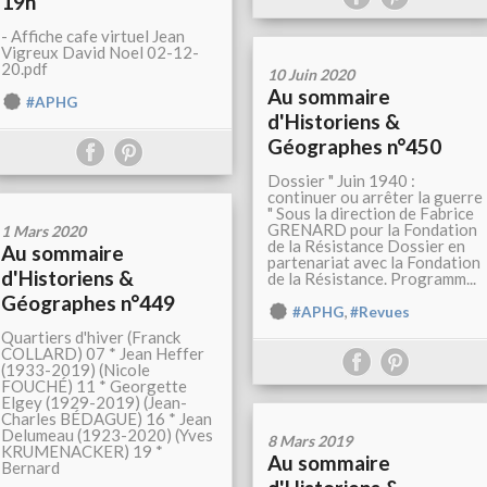
19h
- Affiche cafe virtuel Jean
Vigreux David Noel 02-12-
20.pdf
10 Juin 2020
Au sommaire
#APHG
d'Historiens &
Géographes n°450
Dossier " Juin 1940 :
continuer ou arrêter la guerre
" Sous la direction de Fabrice
GRENARD pour la Fondation
1 Mars 2020
de la Résistance Dossier en
Au sommaire
partenariat avec la Fondation
d'Historiens &
de la Résistance. Programm...
Géographes n°449
,
#APHG
#Revues
Quartiers d'hiver (Franck
COLLARD) 07 * Jean Heffer
(1933-2019) (Nicole
FOUCHÉ) 11 * Georgette
Elgey (1929-2019) (Jean-
Charles BÉDAGUE) 16 * Jean
Delumeau (1923-2020) (Yves
8 Mars 2019
KRUMENACKER) 19 *
Au sommaire
Bernard