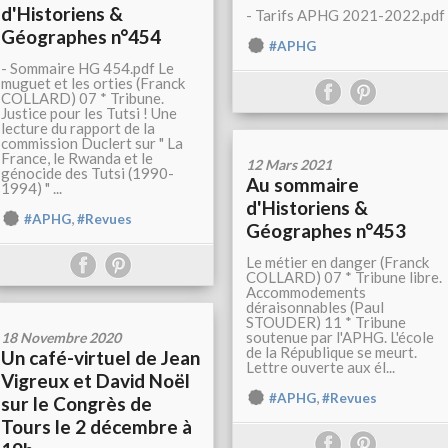
d'Historiens &
- Tarifs APHG 2021-2022.pdf
Géographes n°454
#APHG
- Sommaire HG 454.pdf Le
muguet et les orties (Franck
COLLARD) 07 * Tribune.
Justice pour les Tutsi ! Une
lecture du rapport de la
commission Duclert sur " La
France, le Rwanda et le
12 Mars 2021
génocide des Tutsi (1990-
Au sommaire
1994) " ...
d'Historiens &
,
#APHG
#Revues
Géographes n°453
Le métier en danger (Franck
COLLARD) 07 * Tribune libre.
Accommodements
déraisonnables (Paul
STOUDER) 11 * Tribune
soutenue par l'APHG. L'école
18 Novembre 2020
de la République se meurt.
Un café-virtuel de Jean
Lettre ouverte aux él...
Vigreux et David Noël
,
#APHG
#Revues
sur le Congrès de
Tours le 2 décembre à