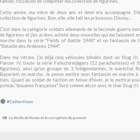
famille, l'occasion de compléter ma collection de figurines.
Cette année, ma nièce de deux ans et demi m'a accompagné. Ell
collection de figurines. Bon, elle, elle fait les princesses Disney...
C'est dans la catégorie soldats allemands de la Seconde guerre mond
de figurines et j'en ai donc acheté deux nouvelles qui me faisaient en
marche dans la série "Fields of Battle 1940" et un fantassin de f
"Bataille des Ardennes 1944".
Dans ma vitrine, j'ai déjà cinq véhicules blindés dont un Stug III,
Panzer IV, toute la série Fallschirmjägers (12 parachutistes) et
figurines), ainsi qu'un groupe de 3 feldgendarmes, le maréchal R
Bayerlein en marche. Je pense mettre mon fantassin en marche à l
bien. Quant au soldat de faction en tenue d'hiver, je le mettrai po
poteau "douanes françaises" livré comme décor avec le char Stug III.
#Collections
Le déclin de Rome et la corruption du pouvoir