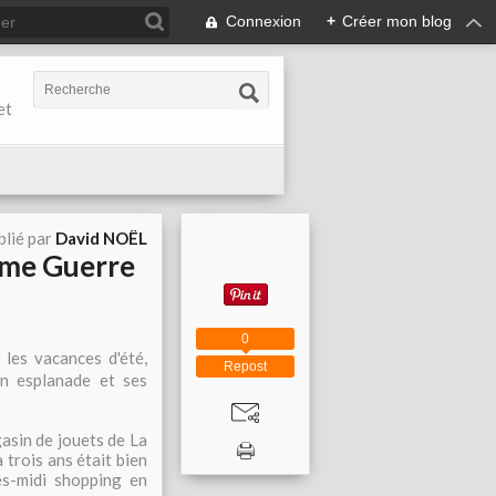
Connexion
+
Créer mon blog
et
blié par
David NOËL
ième Guerre
0
les vacances d'été,
Repost
on esplanade et ses
asin de jouets de La
 trois ans était bien
ès-midi shopping en