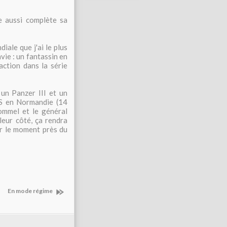
e aussi complète sa
iale que j'ai le plus
vie : un fantassin en
action dans la série
 un Panzer III et un
 SS en Normandie (14
ommel et le général
eur côté, ça rendra
ur le moment près du
En mode régime