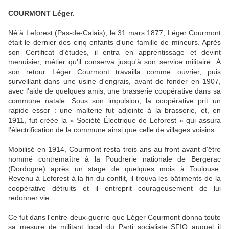
COURMONT Léger.
Né à Leforest (Pas-de-Calais), le 31 mars 1877, Léger Courmont
était le dernier des cinq enfants d'une famille de mineurs. Après
son Certificat d'études, il entra en apprentissage et devint
menuisier, métier qu'il conserva jusqu'à son service militaire. À
son retour Léger Courmont travailla comme ouvrier, puis
surveillant dans une usine d'engrais, avant de fonder en 1907,
avec l'aide de quelques amis, une brasserie coopérative dans sa
commune natale. Sous son impulsion, la coopérative prit un
rapide essor : une malterie fut adjointe à la brasserie, et, en
1911, fut créée la « Société Électrique de Leforest » qui assura
l'électrification de la commune ainsi que celle de villages voisins.
Mobilisé en 1914, Courmont resta trois ans au front avant d'être
nommé contremaître à la Poudrerie nationale de Bergerac
(Dordogne) après un stage de quelques mois à Toulouse.
Revenu à Leforest à la fin du conflit, il trouva les bâtiments de la
coopérative détruits et il entreprit courageusement de lui
redonner vie.
Ce fut dans l'entre-deux-guerre que Léger Courmont donna toute
sa mesure de militant local du Parti socialiste SFIO auquel il