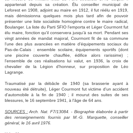
appartenait depuis sa création. Élu conseiller municipal de
Leforest en 1908, adjoint au maire en 1912, il fut réélu en 1919,
mais démissionna quelques mois plus tard afin de pouvoir
présenter une liste socialiste homogène contre le maire radical,
Boulanger. La liste du Parti SFIO l'emporta et Léger Courmont fut
élu maire, fonction qu'il conservera jusqu'à sa mort. Pendant ses
vingt années de mandat majoral, Courmont fit de sa commune
l'une des plus avancées en matière d'équipements sociaux du
Pas-de-Calais : ensemble scolaire, équipements sportifs (dont
une piscine couverte chauffée, édifice alors rarissime) ;
l'ensemble de ces réalisations lui valut, en 1936, la croix de
chevalier de la Légion d'honneur, sur proposition de Léo
Lagrange.
Traumatisé par la débâcle de 1940 (sa brasserie ayant à
nouveau été détruite), Léger Courmont fut victime d'un accident
d'automobile à la fin de 1940 ; il mourut des suites de ses
blessures, le 16 septembre 1941, à l'âge de 64 ans.
SOURCES :
Arch. Nat. F7/13084. - Biographie élaborée à partir
des renseignements fournis par M.-G. Marquette, conseiller
général, le 16 avril 1976.