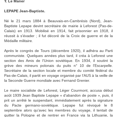
Y. Le Maner
LEPAPE Jean-Baptiste.
Né le 21 mars 1884 à Beauvais-en-Cambrésis (Nord), Jean-
Baptiste Lepape devint secrétaire de mairie à Leforest (Pas-de-
Calais) en 1913. Mobilisé en 1914, fait prisonnier en 1918, il
réussit à s'évader ; il fut décoré de la Croix de guerre et de la
Médaille militaire.
Après le congrès de Tours (décembre 1920), il adhéra au Parti
communiste. Quelques années plus tard, il créa à Leforest une
section des Amis de l'Union soviétique. En 1934, il soutint la
grève des mineurs polonais du puits n° 10 de l'Escarpelle.
Secrétaire de la section locale et membre du comité fédéral du
Pas-de-Calais, il partit en voyage organisé par l'AUS à la veille de
la Seconde Guerre mondiale avec Fernand Grenier.
Le maire socialiste de Leforest, Léger Courmont, accusa début
août 1939 Jean Baptiste Lepape « d'abandon de poste », puis, il
prit un arrêté le suspendant, immédiatement après la signature
du Pacte germano-soviétique. Lepape fut révoqué le 8
septembre alors qu'avec les membres du voyage, il tentait de
quitter la Pologne et de rentrer en France via la Lithuanie, la