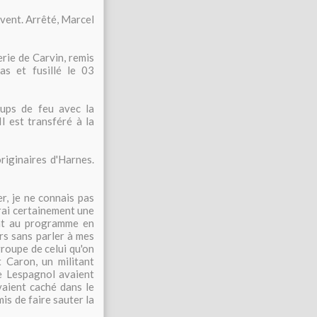
vent. Arrêté, Marcel
ie de Carvin, remis
as et fusillé le 03
ups de feu avec la
 est transféré à la
iginaires d'Harnes.
er, je ne connais pas
aurai certainement une
ont au programme en
rs sans parler à mes
roupe de celui qu'on
t Caron, un militant
 Lespagnol avaient
vaient caché dans le
is de faire sauter la