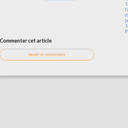
T
l
d
j
1
P
Commenter cet article
Ajouter un commentaire