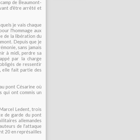
au camp de Beaumont-
vant d'être arrêté et
quels je vais chaque
s pour l'hommage aux
e de la libération du
umont. Depuis que je
cérémonie, sans jamais
nir à midi, perdre sa
frappé par la charge
obligés de ressentir
elle fait partie des
 au pont Césarine où
es qui ont commis un
Marcel Ledent, trois
te de garde du pont
ilitaires allemandes
uteurs de l'attaque
ont 20 en représailles