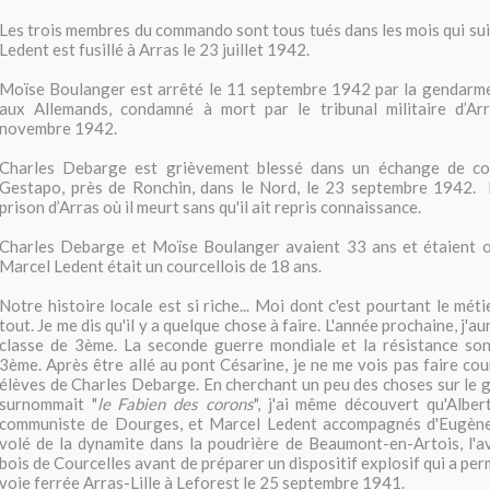
Les trois membres du commando sont tous tués dans les mois qui sui
Ledent est fusillé à Arras le 23 juillet 1942.
Moïse Boulanger est arrêté le 11 septembre 1942 par la gendarmer
aux Allemands, condamné à mort par le tribunal militaire d’Arr
novembre 1942.
Charles Debarge est grièvement blessé dans un échange de co
Gestapo, près de Ronchin, dans le Nord, le 23 septembre 1942. Il
prison d’Arras où il meurt sans qu'il ait repris connaissance.
Charles Debarge et Moïse Boulanger avaient 33 ans et étaient or
Marcel Ledent était un courcellois de 18 ans.
Notre histoire locale est si riche... Moi dont c'est pourtant le méti
tout. Je me dis qu'il y a quelque chose à faire. L'année prochaine, j'
classe de 3ème. La seconde guerre mondiale et la résistance s
3ème. Après être allé au pont Césarine, je ne me vois pas faire cou
élèves de Charles Debarge. En cherchant un peu des choses sur le g
surnommait "
le Fabien des corons
", j'ai même découvert qu'Alber
communiste de Dourges, et Marcel Ledent accompagnés d'Eugène
volé de la dynamite dans la poudrière de Beaumont-en-Artois, l'a
bois de Courcelles avant de préparer un dispositif explosif qui a perm
voie ferrée Arras-Lille à Leforest le 25 septembre 1941.