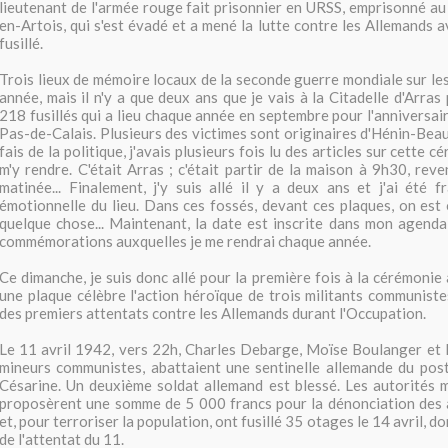
lieutenant de l'armée rouge fait prisonnier en URSS, emprisonné 
en-Artois, qui s'est évadé et a mené la lutte contre les Allemands a
fusillé.
Trois lieux de mémoire locaux de la seconde guerre mondiale sur les
année, mais il n'y a que deux ans que je vais à la Citadelle d'Arra
218 fusillés qui a lieu chaque année en septembre pour l'anniversair
Pas-de-Calais. Plusieurs des victimes sont originaires d'Hénin-Bea
fais de la politique, j'avais plusieurs fois lu des articles sur cette 
m'y rendre. C'était Arras ; c'était partir de la maison à 9h30, reve
matinée... Finalement, j'y suis allé il y a deux ans et j'ai été 
émotionnelle du lieu. Dans ces fossés, devant ces plaques, on est 
quelque chose... Maintenant, la date est inscrite dans mon agenda, 
commémorations auxquelles je me rendrai chaque année.
Ce dimanche, je suis donc allé pour la première fois à la cérémonie
une plaque célèbre l'action héroïque de trois militants communist
des premiers attentats contre les Allemands durant l'Occupation.
Le 11 avril 1942, vers 22h, Charles Debarge, Moïse Boulanger et 
mineurs communistes, abattaient une sentinelle allemande du pos
Césarine. Un deuxième soldat allemand est blessé. Les autorités m
proposèrent une somme de 5 000 francs pour la dénonciation des a
et, pour terroriser la population, ont fusillé 35 otages le 14 avril, d
de l'attentat du 11.