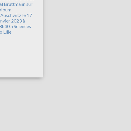
al Bruttmann sur
'album
'Auschwitz le 17
anvier 2023 à
8h30 à Sciences
o Lille