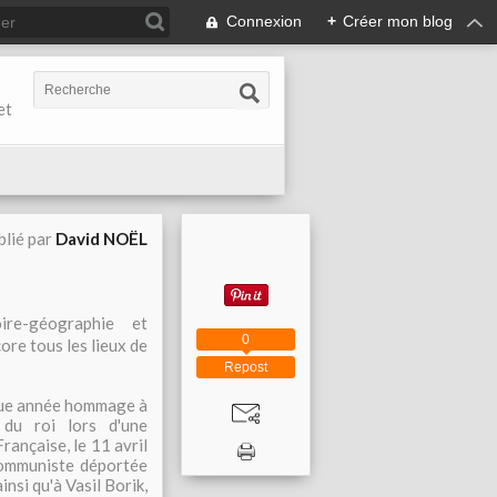
Connexion
+
Créer mon blog
et
blié par
David NOËL
ire-géographie et
0
core tous les lieux de
Repost
aque année hommage à
 du roi lors d'une
rançaise, le 11 avril
communiste déportée
nsi qu'à Vasil Borik,