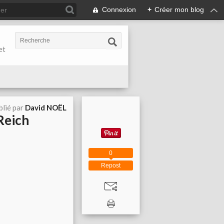
Connexion
+
Créer mon blog
et
blié par
David NOËL
 Reich
0
Repost