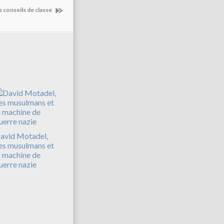
s conseils de classe
avid Motadel,
es musulmans et
a machine de
uerre nazie