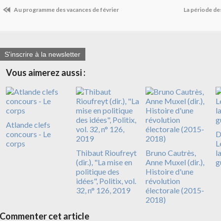
Au programme des vacances de février
La période de
S'inscrire à la newsletter
Vous aimerez aussi :
Atlande clefs
concours - Le
D
corps
L
Thibaut Rioufreyt
Bruno Cautrès,
l
(dir.), "La mise en
Anne Muxel (dir.),
g
politique des
Histoire d'une
idées", Politix, vol.
révolution
32, n° 126, 2019
électorale (2015-
2018)
Commenter cet article