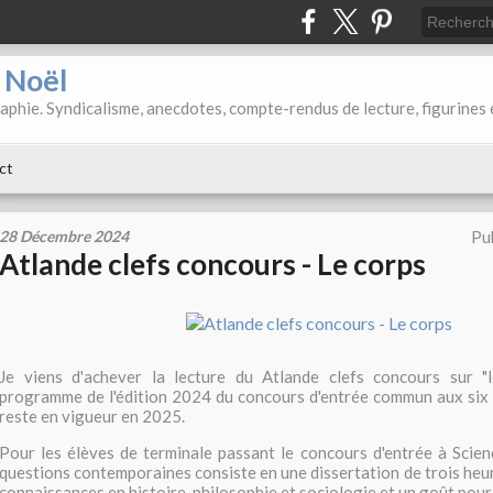
d Noël
aphie. Syndicalisme, anecdotes, compte-rendus de lecture, figurines 
ct
28 Décembre 2024
Pu
Atlande clefs concours - Le corps
Je viens d'achever la lecture du Atlande clefs concours sur "
programme de l'édition 2024 du concours d'entrée commun aux six 
reste en vigueur en 2025.
Pour les élèves de terminale passant le concours d'entrée à Scien
questions contemporaines consiste en une dissertation de trois heur
connaissances en histoire, philosophie et sociologie et un goût pour 