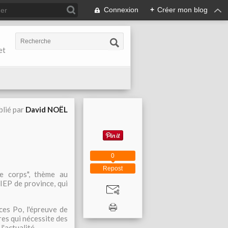
Connexion
+
Créer mon blog
et
blié par
David NOËL
0
Repost
le corps", thème au
IEP de province, qui
ces Po, l'épreuve de
es qui nécessite des
l'actualité.