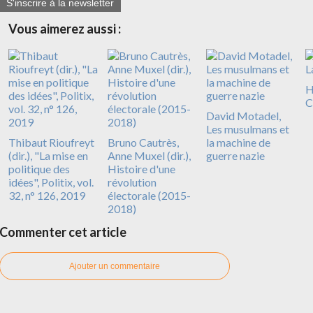
S'inscrire à la newsletter
Vous aimerez aussi :
H
C
David Motadel,
Les musulmans et
Thibaut Rioufreyt
Bruno Cautrès,
la machine de
(dir.), "La mise en
Anne Muxel (dir.),
guerre nazie
politique des
Histoire d'une
idées", Politix, vol.
révolution
32, n° 126, 2019
électorale (2015-
2018)
Commenter cet article
Ajouter un commentaire