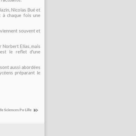
Bazin, Nicolas Bué et
c à chaque fois une
eviennent souvent et
r Norbert Elias, mais
est le reflet d'une
 sont aussi abordées
lycéens préparant le
de Sciences Po Lille