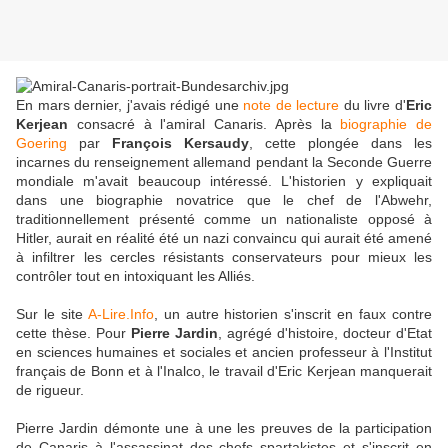
En mars dernier, j'avais rédigé une
note de lecture
du livre d'
Eric
Kerjean
consacré à l'amiral Canaris. Après la
biographie de
Goering
par
François Kersaudy
, cette plongée dans les
incarnes du renseignement allemand pendant la Seconde Guerre
mondiale m'avait beaucoup intéressé. L'historien y expliquait
dans une biographie novatrice que le chef de l'Abwehr,
traditionnellement présenté comme un nationaliste opposé à
Hitler, aurait en réalité été un nazi convaincu qui aurait été amené
à infiltrer les cercles résistants conservateurs pour mieux les
contrôler tout en intoxiquant les Alliés.
Sur le site
A-Lire.Info
, un autre historien s'inscrit en faux contre
cette thèse. Pour
Pierre Jardin
, agrégé d'histoire, docteur d'Etat
en sciences humaines et sociales et ancien professeur à l'Institut
français de Bonn et à l'Inalco, le travail d'Eric Kerjean manquerait
de rigueur.
Pierre Jardin démonte une à une les preuves de la participation
de Canaris à l'assassinat des chefs spartakistes et s'inscrit en