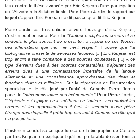
faux contre la thèse avancée par Eric Kerjean d'une participation
de l'Abwehr à la Solution finale. Pour Pierre Jardin, le rapport sur
lequel s'appuie Eric Kerjean ne dit pas ce que dit Eric Kerjean.
Pierre Jardin est très critique envers l'ouvrage d'Eric Kerjean,
c'est un euphémisme. Pour lui, "
l’auteur multiplie les erreurs et se
contente le plus souvent de présenter, à l’appui de ses thèses,
des affirmations que rien ne vient étayer.
" Il trouve que "
la
bibliographie présente de sérieuses lacunes.
[...]
Eric Kerjean est
trop enclin à faire confiance à des sources douteuses.
[...]
A ce
type d’erreurs dues à des sources contestables, s’ajoutent des
erreurs dues à une connaissance incertaine de la langue
allemande et une connaissance approximative des titres et
fonctions civiles et militaires.
" Sur la répression de l'insurrection
spartakiste et le rôle joué par l'unité de Canaris, Pierre Jardin
parle de "
méconnaissance des événements.
" Pour Pierre Jardin,
"
L’épisode est typique de la méthode de l’auteur : accumulant les
erreurs et les approximations il écrit le scénario d’une pièce
étrange dans laquelle il prête trop souvent à Canaris un rôle qu’il
n’a pas pu jouer.
"
L'historien conclut sa critique féroce de la biographie de Canaris
par Eric Kerjean en expliquant qu'il est préférable de s'en tenir à