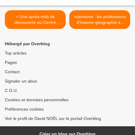
< Une après-midi de
Islamisme : les professeurs
découverte au Centre
d'histoire-géographie en
Historique Minier de
première ligne. Le Ministère
Lewarde
de l'Education Nationale les
oublie >
Hébergé par Overblog
Top articles
Pages
Contact
Signaler un abus
C.G.U.
Cookies et données personnelles
Préférences cookies
Voir le profil de David NOËL sur le portail Overblog
Créer un blog sur Overblog