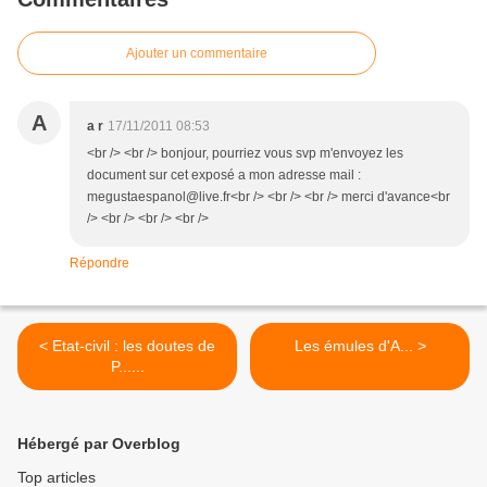
Ajouter un commentaire
A
a r
17/11/2011 08:53
<br /> <br /> bonjour, pourriez vous svp m'envoyez les
document sur cet exposé a mon adresse mail :
megustaespanol@live.fr<br /> <br /> <br /> merci d'avance<br
/> <br /> <br /> <br />
Répondre
< Etat-civil : les doutes de
Les émules d'A... >
P......
Hébergé par Overblog
Top articles