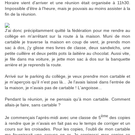
Horaire vient d'arriver et une réunion était organisée à 11h30.
Impossible d'être à l'heure, mais je pouvais au moins assister à la
fin de la réunion.
J'ai donc précipitamment quitté la fédération pour me rendre au
collège en m'arrêtant sur la route à la maison. Muni de mon
cartable je traverse la maison en coup de vent, je prends mon
sac à dos, j'y glisse mes livres de classe, deux sandwichs, une
petite cuillère et deux petits pots
la laitière
au chocolat. Aussi vite,
je file dans ma voiture, je jette mon sac à dos sur la banquette
arrière et je reprends la route.
Arrivé sur le parking du collège, je veux prendre mon cartable et
je m'aperçois qu'il n'est pas là... Je l'avais laissé dans l'entrée de
la maison, je n'avais pas de cartable ! L'angoisse...
Pendant la réunion, je ne pensais qu'à mon cartable. Comment
allais-je faire, sans cartable ?
ème
Je commençais l'après-midi avec une classe de 5
des copies
à rendre que je n'avais en fait pas eu le temps de corriger et un
cours sur les croisades. Pour les copies, l'oubli de mon cartable
me fournissait une excuse en or. Je corrigerai mes copies ce