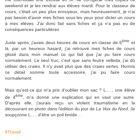
weekend et je les rendrai aux élèves mardi. Pour le classeur de
cours, c'était un peu plus ennuyeux, mais heureusement, je n'ai
pas besoin d'avoir mes fiches sous les yeux pour dicter un cours
à mes élèves. J'ai donc fait sans fiches et ça n'a pas eu de
conséquences particulières.
ème
Juste après, j'avais deux heures de cours en classe de 6
et
là, par un heureux hasard, j'ai retrouvé mes fiches de cours
glissé dans mon manuel ce qui fait que j'ai pu faire cours
normalement. Le seul truc, c'est que sans feutre velleda, j'ai dû
utiliser des craies. Il n'y avait plus que des craies vertes. Hormis
ce détail somme toute accessoire, j'ai pu faire cours
normalement.
Mais qu'est-ce qui m'a pris d'oublier mon sac ? L....., une élève
ème
de 4
, m'a donné une explication qui en vaut une autre.
D'après elle, j'aurais reçu un violent traumatisme en la
découvrant en photo dans l'édition du jour de
La Voix du Nord
. Je
soupçonne L..... d'être un poil timide...
#Travail