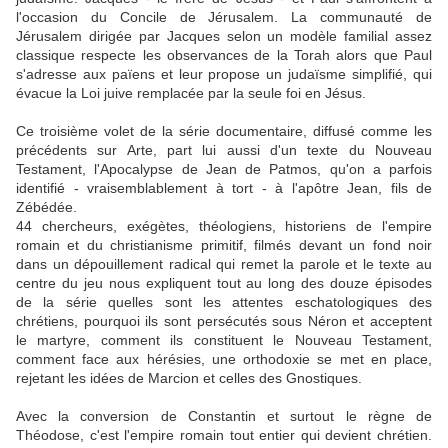
l'occasion du Concile de Jérusalem. La communauté de
Jérusalem dirigée par Jacques selon un modèle familial assez
classique respecte les observances de la Torah alors que Paul
s'adresse aux païens et leur propose un judaïsme simplifié, qui
évacue la Loi juive remplacée par la seule foi en Jésus.
Ce troisième volet de la série documentaire, diffusé comme les
précédents sur Arte, part lui aussi d'un texte du Nouveau
Testament, l'Apocalypse de Jean de Patmos, qu'on a parfois
identifié - vraisemblablement à tort - à l'apôtre Jean, fils de
Zébédée.
44 chercheurs, exégètes, théologiens, historiens de l'empire
romain et du christianisme primitif, filmés devant un fond noir
dans un dépouillement radical qui remet la parole et le texte au
centre du jeu nous expliquent tout au long des douze épisodes
de la série quelles sont les attentes eschatologiques des
chrétiens, pourquoi ils sont persécutés sous Néron et acceptent
le martyre, comment ils constituent le Nouveau Testament,
comment face aux hérésies, une orthodoxie se met en place,
rejetant les idées de Marcion et celles des Gnostiques.
Avec la conversion de Constantin et surtout le règne de
Théodose, c'est l'empire romain tout entier qui devient chrétien.