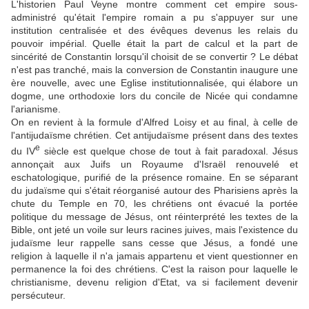
L'historien Paul Veyne montre comment cet empire sous-
administré qu'était l'empire romain a pu s'appuyer sur une
institution centralisée et des évêques devenus les relais du
pouvoir impérial. Quelle était la part de calcul et la part de
sincérité de Constantin lorsqu'il choisit de se convertir ? Le débat
n'est pas tranché, mais la conversion de Constantin inaugure une
ère nouvelle, avec une Eglise institutionnalisée, qui élabore un
dogme, une orthodoxie lors du concile de Nicée qui condamne
l'arianisme.
On en revient à la formule d'Alfred Loisy et au final, à celle de
l'antijudaïsme chrétien. Cet antijudaïsme présent dans des textes
e
du IV
siècle est quelque chose de tout à fait paradoxal. Jésus
annonçait aux Juifs un Royaume d'Israël renouvelé et
eschatologique, purifié de la présence romaine. En se séparant
du judaïsme qui s'était réorganisé autour des Pharisiens après la
chute du Temple en 70, les chrétiens ont évacué la portée
politique du message de Jésus, ont réinterprété les textes de la
Bible, ont jeté un voile sur leurs racines juives, mais l'existence du
judaïsme leur rappelle sans cesse que Jésus, a fondé une
religion à laquelle il n'a jamais appartenu et vient questionner en
permanence la foi des chrétiens. C'est la raison pour laquelle le
christianisme, devenu religion d'Etat, va si facilement devenir
persécuteur.