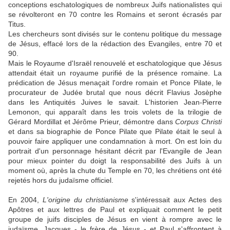
conceptions eschatologiques de nombreux Juifs nationalistes qui
se révolteront en 70 contre les Romains et seront écrasés par
Titus.
Les chercheurs sont divisés sur le contenu politique du message
de Jésus, effacé lors de la rédaction des Evangiles, entre 70 et
90.
Mais le Royaume d'Israël renouvelé et eschatologique que Jésus
attendait était un royaume purifié de la présence romaine. La
prédication de Jésus menaçait l'ordre romain et Ponce Pilate, le
procurateur de Judée brutal que nous décrit Flavius Josèphe
dans les Antiquités Juives le savait. L'historien Jean-Pierre
Lemonon, qui apparaît dans les trois volets de la trilogie de
Gérard Mordillat et Jérôme Prieur, démontre dans
Corpus Christi
et dans sa biographie de Ponce Pilate que Pilate était le seul à
pouvoir faire appliquer une condamnation à mort. On est loin du
portrait d'un personnage hésitant décrit par l'Evangile de Jean
pour mieux pointer du doigt la responsabilité des Juifs à un
moment où, après la chute du Temple en 70, les chrétiens ont été
rejetés hors du judaïsme officiel.
En 2004,
L'origine du christianisme
s'intéressait aux Actes des
Apôtres et aux lettres de Paul et expliquait comment le petit
groupe de juifs disciples de Jésus en vient à rompre avec le
judaïsme. Jacques - le frère de Jésus - et Paul s'affrontent à