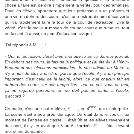
chose à faire est de dire simplement la vérité, pour dédramatiser.
Pour les élèves, apprendre que leur professeur a un prénom et
une vie en dehors des cours, c'est une extraordinaire découverte
qui va rapidement faire le tour de la cour de récréation. Dire la
vérité, c'est le meilleur moyen de couper court aux rumeurs, tout
en faisant là aussi, un peu d'éducation civique.
J'ai répondu à M...... :
- Oui, tu as raison, c'était bien moi que tu as vu dans le journal.
En dehors des cours, je fais de la politique et j'ai été élu à Hénin-
Beaumont aux élections municipales. Je suis adjoint au Maire. Il
n'y a rien de plus à en dire, parce qu'à l'école, il y a un principe
important, c'est celui de la laïcité, alors, ce que chacun fait en
dehors des cours, sur son temps libre, que ce soit vous ou moi,
ça ne regarde personne, on ne doit pas en parler à l'école,
d'accord ?
ème
Ce matin, c'est une autre élève, F......., en 4
, qui m'interpelle.
La scène était à peu près identique. On était dans le couloir, au
moment de l'entrée en classe. Il était 9h et les élèves revenaient
de sport, il n'y en avait que 5 ou 6 d'arrivés. F....... était devant
moi et me demande :