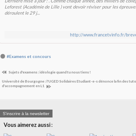
Dernière mise à jour : . Comme chaque année, des milliers de collég
Leforest (Académie de Lille ) vont devoir réviser pour les épreuve
déroulent le 29 j...
http://www.francetvinfo.fr/breve
#Examens et concours
Sujets d'examens : idéologie quand tu nous tiens !
Université de Bourgogne : l'UGED Solidaires Etudiant-e-s dénonce la fin des tut
d'accompagnement en L1
S'inscrire à la newsletter
Vous aimerez aussi :