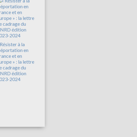
 Résister à la
éportation en
rance et en
urope » : la lettre
e cadrage du
NRD édition
023-2024