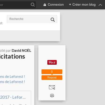
Connexion
+
Créer mon blog
et
blié par
David NOËL
icitations
0
Repost
Résultats du Brevet 2017 - Leforest