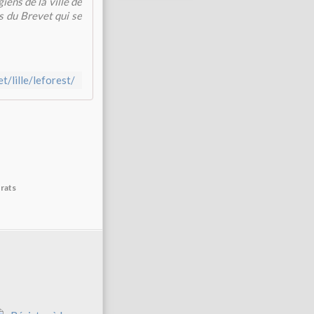
iens de la ville de
s du Brevet qui se
t/lille/leforest/
orats