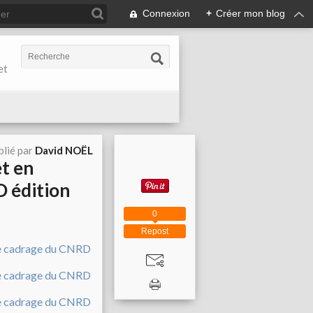
Connexion
+
Créer mon blog
et
blié par
David NOËL
et en
D édition
0
Repost