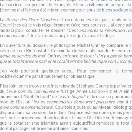
Lacharrière, un proche de François Fillon visiblement adepte du 
L'homme d'affaires a été
mis en examen pour abus de biens sociaux
l
La
Revue des Deux Mondes
est rare dans les kiosques, mais on l
Courrières où je vais régulièrement faire mes courses. J'ai donc ac
mois-ci pour consulter le dossier "
Cent ans après la révolution rus
communisme ?
". Je m'attendais au pire et je n'ai pas été déçu.
En ouverture du dossier, le philosophe Michel Onfray compare le c
celui de Léni Riefenstahl. Comme la cinéaste allemande, Eisentein s
génie au service du mal
". Onfray enfonce le clou : "
Il n'y a pas de bo
que le totalitarisme nazi et le totalitarisme bolchevique sont incomp
J'en vois pourtant quelques unes... Pour commencer, le terme
bolchevique" me paraît hautement problématique.
Plus loin, on retrouve une interview de Stéphane Courtois par Valér
du
Livre noir du communisme
fustige Annie Lacroix-Riz et Alain Ba
mouvement "Nuit Debout" de "
vaste blague
" et brosse un panorama
bloc de l'Est où "
les ex-communistes demeurent puissants, non à t
mais comme nomenklatura
". Courtois ajoute qu'au niveau idéologiqu
disparu dans sa version dure dans l'espace est-européen, mais pers
soft anti-européenne et anticapitaliste avec Die Linke en Allemagne. I
que le totalitarisme islamiste aurait aujourd'hui remplacé le tota
dont il partagerait le même antiaméricanisme.