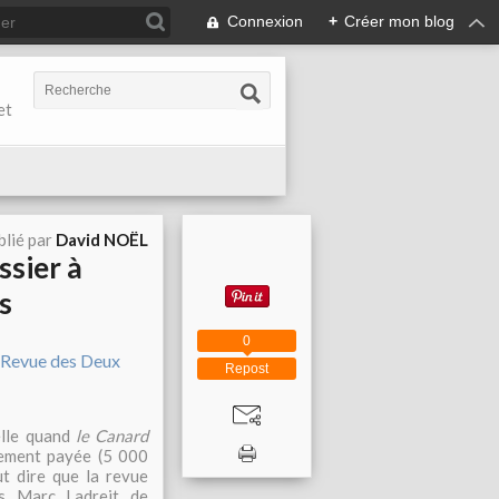
Connexion
+
Créer mon blog
et
blié par
David NOËL
ssier à
s
0
Repost
elle quand
le Canard
sement payée (5 000
ut dire que la revue
es Marc Ladreit de