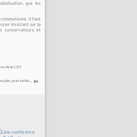
ialisation, que les
e communisme. Il faut
ssier insistant sur la
s conservateurs et
ions de la CGT
n juin, prof en fin...