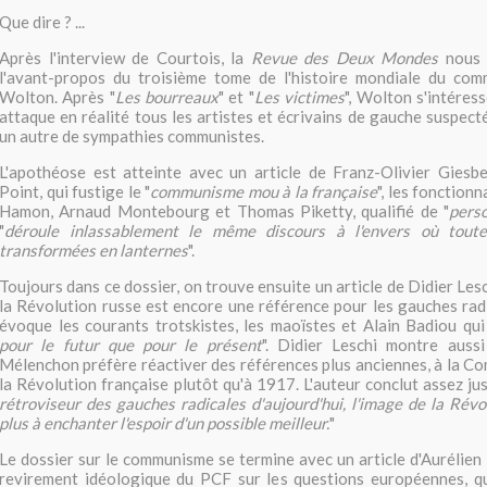
Que dire ? ...
Après l'interview de Courtois, la
Revue des Deux Mondes
nous 
l'avant-propos du troisième tome de l'histoire mondiale du co
Wolton. Après "
Les bourreaux
" et "
Les victimes
", Wolton s'intéress
attaque en réalité tous les artistes et écrivains de gauche suspec
un autre de sympathies communistes.
L'apothéose est atteinte avec un article de Franz-Olivier Giesbert
Point, qui fustige le "
communisme mou à la française
", les fonction
Hamon, Arnaud Montebourg et Thomas Piketty, qualifié de "
pers
"
déroule inlassablement le même discours à l'envers où toute
transformées en lanternes
".
Toujours dans ce dossier, on trouve ensuite un article de Didier Les
la Révolution russe est encore une référence pour les gauches radi
évoque les courants trotskistes, les maoïstes et Alain Badiou qui
pour le futur que pour le présent
". Didier Leschi montre auss
Mélenchon préfère réactiver des références plus anciennes, à la C
la Révolution française plutôt qu'à 1917. L'auteur conclut assez ju
rétroviseur des gauches radicales d'aujourd'hui, l'image de la Révo
plus à enchanter l'espoir d'un possible meilleur.
"
Le dossier sur le communisme se termine avec un article d'Aurélien
revirement idéologique du PCF sur les questions européennes, qui