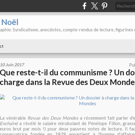
d Noël
aphie. Syndicalisme, anecdotes, compte-rendus de lecture, figurines 
ct
10 Juin 2017
Pu
Que reste-t-il du communisme ? Un do
charge dans la Revue des Deux Monde
La vénérable
Revue des Deux Mondes
a récemment fait parler d'
Enchaîné
a révélé le salaire mirobolant de Pénélope Fillon, gras
euros brut par mois !) pour deux pauvres notes de lecture. Il fa
conservatrice fondée en 1829 appartient à l'homme d'affair