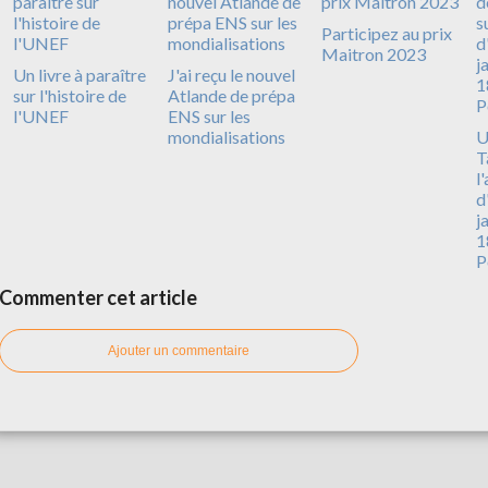
Participez au prix
Maitron 2023
Un livre à paraître
J'ai reçu le nouvel
sur l'histoire de
Atlande de prépa
l'UNEF
ENS sur les
mondialisations
U
T
l
d
j
1
P
Commenter cet article
Ajouter un commentaire