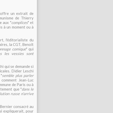
offre un extrait de
mmunisme de Thierry
e aux "
complices
" et
tés à un moment ou à
, l'éditorialiste du
naires, la CGT, Benoît
onnage comique
" qui
s les vessies sont
chi qui se demande si
cales. Didier Leschi
 "
semble plus parler
i comment Jean-Luc
ommune de Paris ou à
stement que "
dans le
lution russe n'arrive
 Bernier consacré au
 expliquerait, pour