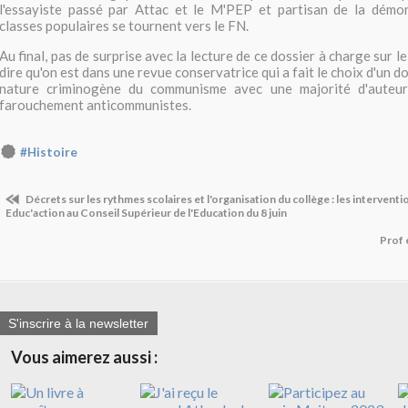
l'essayiste passé par Attac et le M'PEP et partisan de la démond
classes populaires se tournent vers le FN.
Au final, pas de surprise avec la lecture de ce dossier à charge sur l
dire qu'on est dans une revue conservatrice qui a fait le choix d'un do
nature criminogène du communisme avec une majorité d'auteur
farouchement anticommunistes.
#Histoire
Décrets sur les rythmes scolaires et l'organisation du collège : les intervent
Educ'action au Conseil Supérieur de l'Education du 8 juin
Prof e
S'inscrire à la newsletter
Vous aimerez aussi :