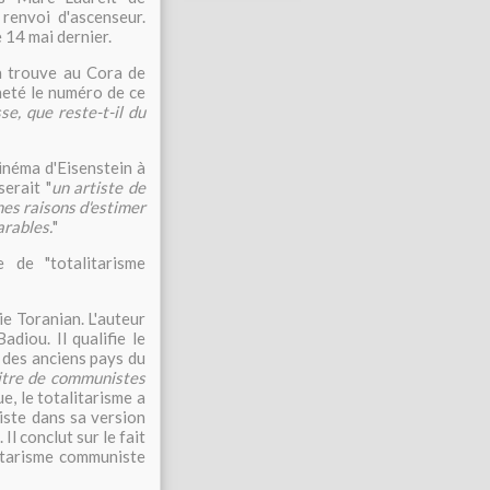
renvoi d'ascenseur.
e 14 mai dernier.
a trouve au Cora de
heté le numéro de ce
se, que reste-t-il du
inéma d'Eisenstein à
erait "
un artiste de
nnes raisons d'estimer
arables.
"
 de "totalitarisme
ie Toranian. L'auteur
diou. Il qualifie le
 des anciens pays du
itre de communistes
e, le totalitarisme a
iste dans sa version
l conclut sur le fait
litarisme communiste