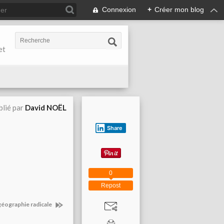
Connexion
+
Créer mon blog
et
blié par
David NOËL
Share
0
Repost
 géographie radicale