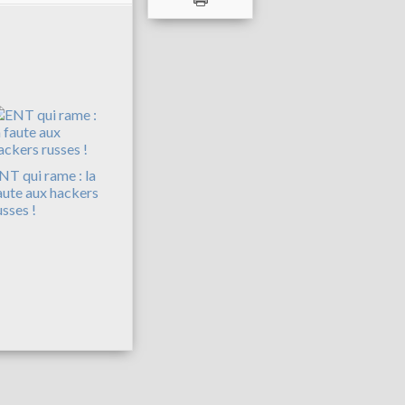
NT qui rame : la
aute aux hackers
usses !