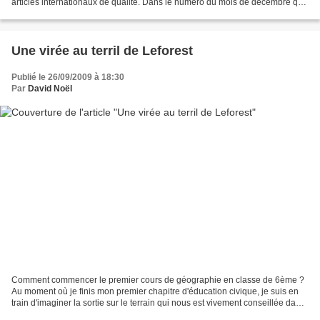
articles internationaux de qualité. Dans le numéro du mois de décembre que
j'ai reçu aujourd'hui, je...
Une virée au terril de Leforest
Publié le 26/09/2009 à 18:30
Par
David Noël
Comment commencer le premier cours de géographie en classe de 6ème ?
Au moment où je finis mon premier chapitre d'éducation civique, je suis en
train d'imaginer la sortie sur le terrain qui nous est vivement conseillée dans
le nouveau programme. Vendredi,...