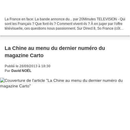
La France en face: La bande annonce du... par 20Minutes TELEVISION - Qui
sont les Français ? Que font-ils ? Comment vivent-ils ? À en juger par l'offre
télévisuelle, ces questions nous passionnent. Sur Direct 8, So France (côté
titre, on a vu mieux) explore...
La Chine au menu du dernier numéro du
magazine Carto
Publié le 28/09/2013 à 18:30
Par
David NOËL