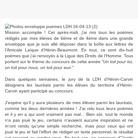
Mission accomplie ! Cet après-midi, j'ai mis tous les poèmes
rédigés par mes élèves de 6ème et de 4ème dans une grande
enveloppe que je suis allé déposer dans la boîte aux lettres de
l'Amicale Laïque d'Hénin-Beaumont. En tout, ce sont dix-huit
poèmes que j'ai renvoyés à la Ligue des Droits de l'Homme. Tous
portent sur le thème du concours de cette année "
Un toit pour toi,
un toit pour nous, un toit pour eux.
"
Dans quelques semaines, le jury de la LDH d'Hénin-Carvin
désignera les lauréats parmi les élèves du territoire d'Hénin-
Carvin ayant participé au concours.
J'espère qu'il y aura plusieurs de mes élèves parmi les lauréats,
comme les deux dernières années ! J'ai relu tous leurs poèmes
et il y en a qui sont vraiment pas mal... Bien sûr, tout le monde
n'a pas joué le jeu, certains n'avaient aucune inspiration et ne
m'ont rendu qu'une simple recherche, mais pour ceux qui ont
joué le jeu et fait l'effort de rédiger un texte personnel, le résultat
est souvent au rendez-vous. En tout cas, ce concours d'"écrits