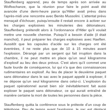
Stauffenberg apprend, peu de temps après son arrivée au
Wolfsschanze, que la réunion pour faire le point avait été
avancée d'une demi-heure parce qu'Hitler avait prévu dans
l'après-midi une rencontre avec Benito Mussolini. L'attentat prévu
menaçait d'échouer, puisqu'ensuite il restait encore à activer sur
les charges explosives les minuteries des détonateurs.
Stauffenberg prétendit alors à l'ordonnance d'Hitler qu'il voulait
mettre une nouvelle chemise. Puisqu'il a besoin d'aide (il était
manchot), il peut préparer les charges explosives avec Haeften.
Aussitôt que les capsules d'acide sur les charges ont été
éventrées, il ne reste plus que de 10 à 15 minutes avant
l'explosion. Dérangé par un sergent qui fait irruption dans la
chambre, il ne peut mettre en place qu'un seul kilogramme
d'explosif au lieu des deux prévus. C'est alors qu'il commet une
faute lourde de conséquence, lui qui n'a que des connaissances
rudimentaires en explosif. Au lieu de placer le deuxième paquet
sans détonateur dans le sac avec le paquet appelé à exploser, il
ne dépose qu'un seul kilogramme dans celui-ci. L'explosion du
paquet opérationnel aurait bien sûr inévitablement fait aussi
exploser le paquet sans détonateur, ce qui aurait entraîné de
manière certaine la mort de toutes les personnes dans la pièce.
Stauffenberg quitta la conférence sous le prétexte d'un coup de
téléphone. Peu de temps avant l'explosion, le sac est déplacé