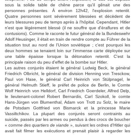
sous la solide table de chêne parce qu'il gênait une des
personnes présentes. À environ 12h42, l'explosion retentit.
Quatre personnes sont sévèrement blessées et décèdent de
leurs blessures peu de temps après à l'hôpital. Cependant, Hitler
n'est que légèrement blessé (il ne souffre que d'éraflures et de
contusions). Comme le raconte le futur général de la Bundeswehr
Adolf Heusinger, il était en train de rendre compte au Führer de la
situation tout au nord de l'Union soviétique ; c'est pourquoi les
deux hommes se tenaient loin sur l'immense carte déployée sur
une table épaisse lorsque la détonation retentit. C'est la
principale raison du peu d'effet de la bombe sur Hitler.
Les autres conjurés étaient le général Ludwig Beck, le général
Friedrich Olbricht, le général de division Henning von Tresckow,
Paul von Hase, le général Carl Heinrich von Stülpnagel, le
général Helmuth Stieff, le préfet de police de Berlin, le Comte
Wolf Heinrich von Helldorf, Carl Friedrich Goerdeler, Alfred Delp,
le lieutenant-colonel Robert Bernardis, Carl Szokoll, le comte
Hans-Jürgen von Blumenthal, Adam von Trott zu Solz, le maire
de Potsdam Gottfried von Bismarck et la princesse Marie
Vassiltchikov. La plupart des conjurés seront contraints au
suicide, passés par les armes ou pendus à des crocs de boucher
«
comme des quartiers de viande
», suivant les ordres d'Hitler qui
avait fait filmer les exécutions et prenait plaisir à regarder les