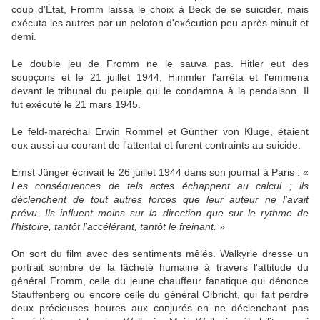
coup d'État, Fromm laissa le choix à Beck de se suicider, mais
exécuta les autres par un peloton d'exécution peu après minuit et
demi.
Le double jeu de Fromm ne le sauva pas. Hitler eut des
soupçons et le 21 juillet 1944, Himmler l'arrêta et l'emmena
devant le tribunal du peuple qui le condamna à la pendaison. Il
fut exécuté le 21 mars 1945.
Le feld-maréchal Erwin Rommel et Günther von Kluge, étaient
eux aussi au courant de l'attentat et furent contraints au suicide.
Ernst Jünger écrivait le 26 juillet 1944 dans son journal à Paris : «
Les conséquences de tels actes échappent au calcul ; ils
déclenchent de tout autres forces que leur auteur ne l'avait
prévu. Ils influent moins sur la direction que sur le rythme de
l'histoire, tantôt l'accélérant, tantôt le freinant.
»
On sort du film avec des sentiments mêlés. Walkyrie dresse un
portrait sombre de la lâcheté humaine à travers l'attitude du
général Fromm, celle du jeune chauffeur fanatique qui dénonce
Stauffenberg ou encore celle du général Olbricht, qui fait perdre
deux précieuses heures aux conjurés en ne déclenchant pas