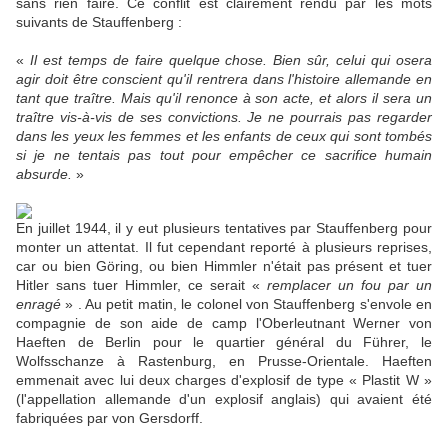
sans rien faire. Ce conflit est clairement rendu par les mots
suivants de Stauffenberg :
«
Il est temps de faire quelque chose. Bien sûr, celui qui osera
agir doit être conscient qu'il rentrera dans l'histoire allemande en
tant que traître. Mais qu'il renonce à son acte, et alors il sera un
traître vis-à-vis de ses convictions. Je ne pourrais pas regarder
dans les yeux les femmes et les enfants de ceux qui sont tombés
si je ne tentais pas tout pour empêcher ce sacrifice humain
absurde.
»
En juillet 1944, il y eut plusieurs tentatives par Stauffenberg pour
monter un attentat. Il fut cependant reporté à plusieurs reprises,
car ou bien Göring, ou bien Himmler n'était pas présent et tuer
Hitler sans tuer Himmler, ce serait «
remplacer un fou par un
enragé
» . Au petit matin, le colonel von Stauffenberg s'envole en
compagnie de son aide de camp l'Oberleutnant Werner von
Haeften de Berlin pour le quartier général du Führer, le
Wolfsschanze à Rastenburg, en Prusse-Orientale. Haeften
emmenait avec lui deux charges d'explosif de type « Plastit W »
(l'appellation allemande d'un explosif anglais) qui avaient été
fabriquées par von Gersdorff.