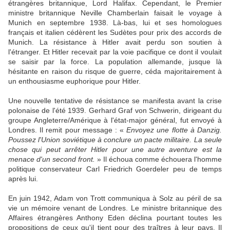
étrangères britannique, Lord Halifax. Cependant, le Premier
ministre britannique Neville Chamberlain faisait le voyage à
Munich en septembre 1938. Là-bas, lui et ses homologues
français et italien cédèrent les Sudètes pour prix des accords de
Munich. La résistance à Hitler avait perdu son soutien à
l'étranger. Et Hitler recevait par la voie pacifique ce dont il voulait
se saisir par la force. La population allemande, jusque là
hésitante en raison du risque de guerre, céda majoritairement à
un enthousiasme euphorique pour Hitler.
Une nouvelle tentative de résistance se manifesta avant la crise
polonaise de l'été 1939. Gerhard Graf von Schwerin, dirigeant du
groupe Angleterre/Amérique à l'état-major général, fut envoyé à
Londres. Il remit pour message : «
Envoyez une flotte à Danzig.
Poussez l'Union soviétique à conclure un pacte militaire. La seule
chose qui peut arrêter Hitler pour une autre aventure est la
menace d'un second front.
» Il échoua comme échouera l'homme
politique conservateur Carl Friedrich Goerdeler peu de temps
après lui.
En juin 1942, Adam von Trott communiqua à Solz au péril de sa
vie un mémoire venant de Londres. Le ministre britannique des
Affaires étrangères Anthony Eden déclina pourtant toutes les
propositions de ceux qu'il tient pour des traîtres à leur pays. Il