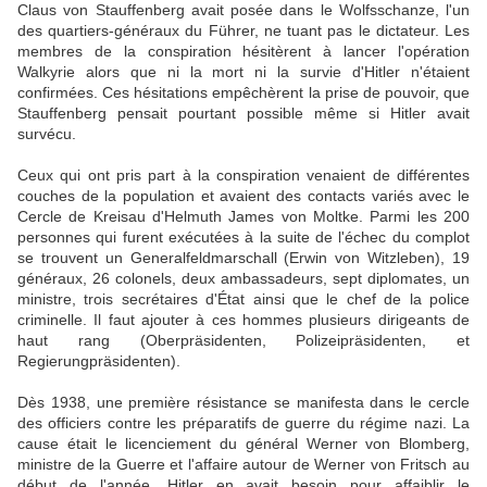
Claus von Stauffenberg avait posée dans le Wolfsschanze, l'un
des quartiers-généraux du Führer, ne tuant pas le dictateur. Les
membres de la conspiration hésitèrent à lancer l'opération
Walkyrie alors que ni la mort ni la survie d'Hitler n'étaient
confirmées. Ces hésitations empêchèrent la prise de pouvoir, que
Stauffenberg pensait pourtant possible même si Hitler avait
survécu.
Ceux qui ont pris part à la conspiration venaient de différentes
couches de la population et avaient des contacts variés avec le
Cercle de Kreisau d'Helmuth James von Moltke. Parmi les 200
personnes qui furent exécutées à la suite de l'échec du complot
se trouvent un Generalfeldmarschall (Erwin von Witzleben), 19
généraux, 26 colonels, deux ambassadeurs, sept diplomates, un
ministre, trois secrétaires d'État ainsi que le chef de la police
criminelle. Il faut ajouter à ces hommes plusieurs dirigeants de
haut rang (Oberpräsidenten, Polizeipräsidenten, et
Regierungpräsidenten).
Dès 1938, une première résistance se manifesta dans le cercle
des officiers contre les préparatifs de guerre du régime nazi. La
cause était le licenciement du général Werner von Blomberg,
ministre de la Guerre et l'affaire autour de Werner von Fritsch au
début de l'année. Hitler en avait besoin pour affaiblir le