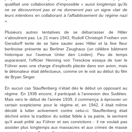
qualifiait une collaboration d'impossible «
aussi longtemps qu'ils
ne se découvriront pas et ne donneront pas un signe clair de
leurs intentions en collaborant à l'affaiblissement du régime nazi
».
Plusieurs autres tentatives de se débarrasser de Hitler
n'aboutirent pas. Le 21 mars 1943, Rudolf Christoph Freiherr von
Gersdorff tente de se faire sauter avec Hitler et la fine fleur
berlinoise présente au Berliner Zeughaus (un célèbre bâtiment
historique sur l'avenue Unter den Linden). Peu de temps
auparavant, l'officier Henning von Tresckow essaya de tuer le
Führer avec une charge d'explosifs placée dans son avion, mais
le détonateur était défectueux, comme on le voit au début du film
de Bryan Singer.
En aucun cas Stauffenberg n'était dès le début un opposant au
régime. En 1938 encore, il participait à l'annexion des Sudètes.
Mais vers le début de l'année 1939, il commença à éprouver un
certain scepticisme pour le régime et, en 1942, il était même
décidé à lutter activement contre celui-ci. Stauffenberg était
déchiré entre la tradition du soldat fidèle à sa patrie, le serment
qu'il avait prêté au Führer et ses convictions - il ne voulait pas
assister plus longtemps aux massacres et aux crimes de masse