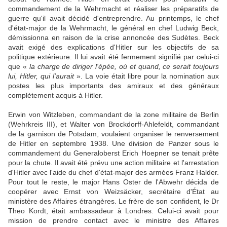
commandement de la Wehrmacht et réaliser les préparatifs de
guerre qu'il avait décidé d'entreprendre. Au printemps, le chef
d'état-major de la Wehrmacht, le général en chef Ludwig Beck,
démissionna en raison de la crise annoncée des Sudètes. Beck
avait exigé des explications d'Hitler sur les objectifs de sa
politique extérieure. Il lui avait été fermement signifié par celui-ci
que «
la charge de diriger l'épée, où et quand, ce serait toujours
lui, Hitler, qui l'aurait
». La voie était libre pour la nomination aux
postes les plus importants des amiraux et des généraux
complètement acquis à Hitler.
Erwin von Witzleben, commandant de la zone militaire de Berlin
(Wehrkreis III), et Walter von Brockdorff-Ahlefeldt, commandant
de la garnison de Potsdam, voulaient organiser le renversement
de Hitler en septembre 1938. Une division de Panzer sous le
commandement du Generaloberst Erich Hoepner se tenait prête
pour la chute. Il avait été prévu une action militaire et l'arrestation
d'Hitler avec l'aide du chef d'état-major des armées Franz Halder.
Pour tout le reste, le major Hans Oster de l'Abwehr décida de
coopérer avec Ernst von Weizsäcker, secrétaire d'État au
ministère des Affaires étrangères. Le frère de son confident, le Dr
Theo Kordt, était ambassadeur à Londres. Celui-ci avait pour
mission de prendre contact avec le ministre des Affaires