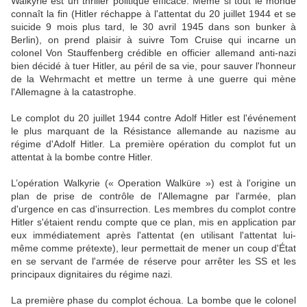
Walkyrie est un thriller politique efficace. Même si tout le monde
connaît la fin (Hitler réchappe à l'attentat du 20 juillet 1944 et se
suicide 9 mois plus tard, le 30 avril 1945 dans son bunker à
Berlin), on prend plaisir à suivre Tom Cruise qui incarne un
colonel Von Stauffenberg crédible en officier allemand anti-nazi
bien décidé à tuer Hitler, au péril de sa vie, pour sauver l'honneur
de la Wehrmacht et mettre un terme à une guerre qui mène
l'Allemagne à la catastrophe.
Le complot du 20 juillet 1944 contre Adolf Hitler est l'événement
le plus marquant de la Résistance allemande au nazisme au
régime d'Adolf Hitler. La première opération du complot fut un
attentat à la bombe contre Hitler.
L’opération Walkyrie (« Operation Walküre ») est à l'origine un
plan de prise de contrôle de l'Allemagne par l'armée, plan
d'urgence en cas d'insurrection. Les membres du complot contre
Hitler s'étaient rendu compte que ce plan, mis en application par
eux immédiatement après l'attentat (en utilisant l'attentat lui-
même comme prétexte), leur permettait de mener un coup d'État
en se servant de l'armée de réserve pour arrêter les SS et les
principaux dignitaires du régime nazi.
La première phase du complot échoua. La bombe que le colonel