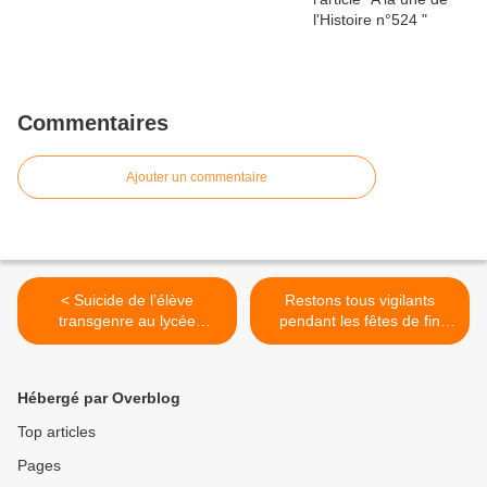
Commentaires
Ajouter un commentaire
< Suicide de l’élève
Restons tous vigilants
transgenre au lycée
pendant les fêtes de fin
Fénelon : la CGT
d'année ! >
Educ’Action partage la
douleur des jeunes et des
Hébergé par Overblog
personnels et demande une
enquête pour faire toute la
Top articles
lumière sur ce drame.
Pages