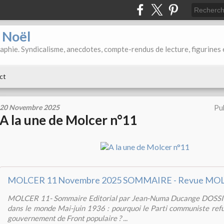
d Noël
aphie. Syndicalisme, anecdotes, compte-rendus de lecture, figurines 
ct
20 Novembre 2025
Pu
A la une de Molcer n°11
MOLCER 11 Novembre 2025 SOMMAIRE - Revue MO
MOLCER 11- Sommaire Editorial par Jean-Numa Ducange DOSSIE
dans le monde Mai-juin 1936 : pourquoi le Parti communiste refus
gouvernement de Front populaire ? ...