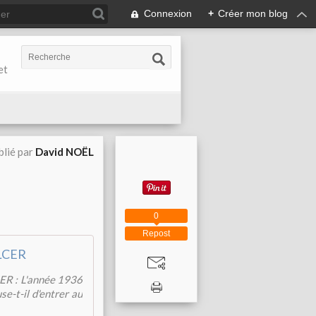
Connexion
+
Créer mon blog
et
blié par
David NOËL
0
Repost
LCER
R : L'année 1936
e-t-il d'entrer au