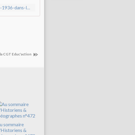
https://molcer.fr/2025/11/molcer-11-sommairedossier-l-annee-1936-dans-le-monde-mai-juin-1936-pourquoi-le-parti-communiste-refuse-t-il-d-entrer-au-gouvernement-de-front-populaire-emmanuel-brandely-page-12-le-front-populaire-et-la-question-coloniale-un-etrange-silence-emmanu
 la CGT Educ'action
u sommaire
'Historiens &