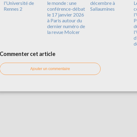
l'Université de
le monde : une
décembre à
L
Rennes 2
conférence-débat
Sallaumines
c
le 17 janvier 2026
l
à Paris autour du
P
dernier numéro de
d
la revue Molcer
l
d
d
Commenter cet article
Ajouter un commentaire