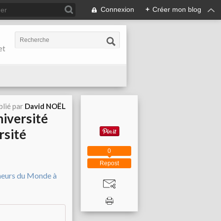
Connexion
+
Créer mon blog
et
blié par
David NOËL
iversité
rsité
0
Repost