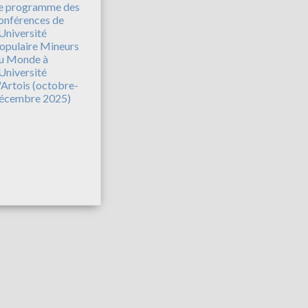
e programme des
onférences de
'Université
opulaire Mineurs
u Monde à
'Université
'Artois (octobre-
écembre 2025)