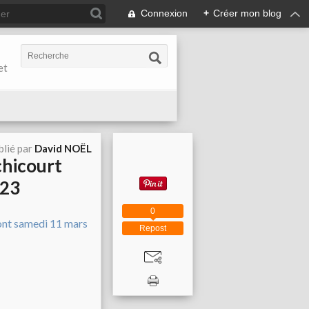
Connexion
+
Créer mon blog
et
blié par
David NOËL
chicourt
023
0
Repost