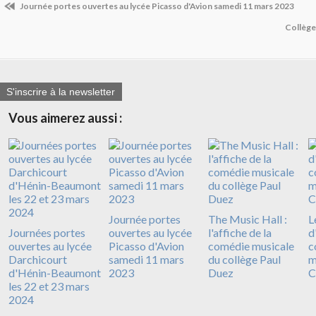
Journée portes ouvertes au lycée Picasso d'Avion samedi 11 mars 2023
Collège 
S'inscrire à la newsletter
Vous aimerez aussi :
Journée portes
The Music Hall :
L
Journées portes
ouvertes au lycée
l'affiche de la
d
ouvertes au lycée
Picasso d'Avion
comédie musicale
c
Darchicourt
samedi 11 mars
du collège Paul
m
d'Hénin-Beaumont
2023
Duez
C
les 22 et 23 mars
2024