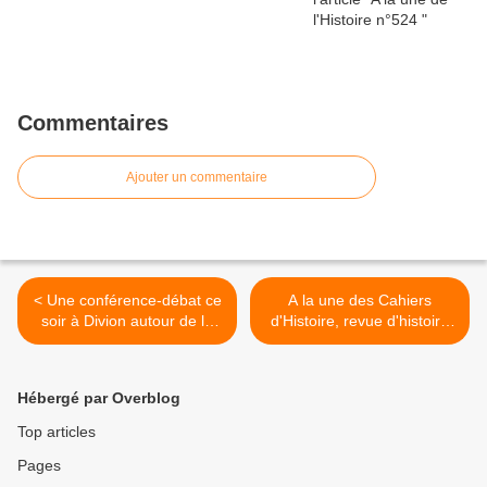
Commentaires
Ajouter un commentaire
< Une conférence-débat ce
A la une des Cahiers
soir à Divion autour de la
d'Histoire, revue d'histoire
déportation des Juifs du
critique n°154 >
Pas-de-Calais durant la
Seconde Guerre mondiale
Hébergé par Overblog
Top articles
Pages