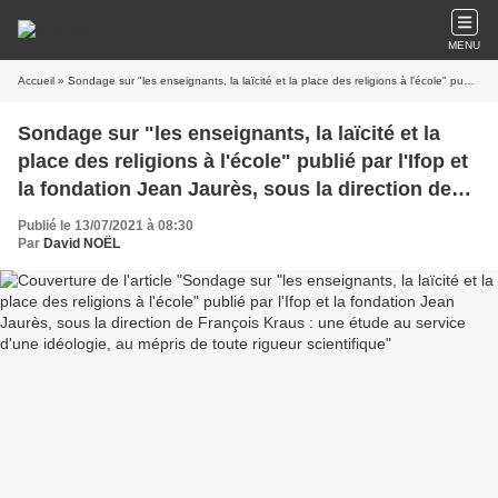
MENU
Accueil
» Sondage sur "les enseignants, la laïcité et la place des religions à l'école" publié par l'Ifop et la fondation Jean Jaurès, sous la direction de François Kraus : une étude au service d'une idéologie, au mépris de toute rigueur scientifique
Sondage sur "les enseignants, la laïcité et la
place des religions à l'école" publié par l'Ifop et
la fondation Jean Jaurès, sous la direction de
François Kraus : une étude au service d'une
Publié le 13/07/2021 à 08:30
idéologie, au mépris de toute rigueur
Par
David NOËL
scientifique