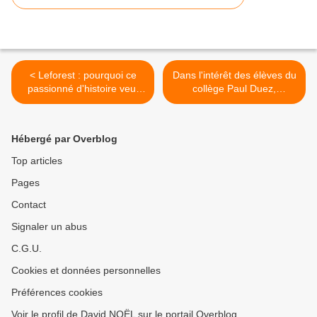
< Leforest : pourquoi ce
Dans l'intérêt des élèves du
passionné d'histoire veut
collège Paul Duez,
faire rectifier une plaque
mobilisons-nous pour ne
commémorative vieille d'un
pas perdre des moyens >
siècle
Hébergé par Overblog
Top articles
Pages
Contact
Signaler un abus
C.G.U.
Cookies et données personnelles
Préférences cookies
Voir le profil de David NOËL sur le portail Overblog