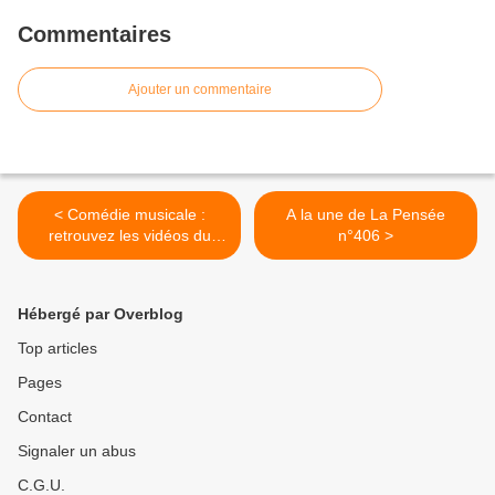
Commentaires
Ajouter un commentaire
< Comédie musicale :
A la une de La Pensée
retrouvez les vidéos du
n°406 >
spectacle Just Dance sur
l'ENT du collège
Hébergé par Overblog
Top articles
Pages
Contact
Signaler un abus
C.G.U.