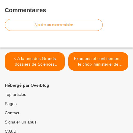
Commentaires
Ajouter un commentaire
< A la une des Grands
Examens et confinement :
dossiers de Sciences
le choix ministériel de
Humaines n°58
l'inégalité sociale >
Hébergé par Overblog
Top articles
Pages
Contact
Signaler un abus
C.G.U.