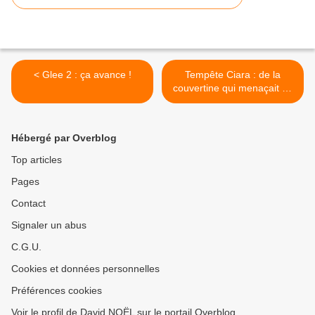
< Glee 2 : ça avance !
Tempête Ciara : de la
couvertine qui menaçait de
s'envoler ôtée du toit du
collège de Leforest >
Hébergé par Overblog
Top articles
Pages
Contact
Signaler un abus
C.G.U.
Cookies et données personnelles
Préférences cookies
Voir le profil de David NOËL sur le portail Overblog