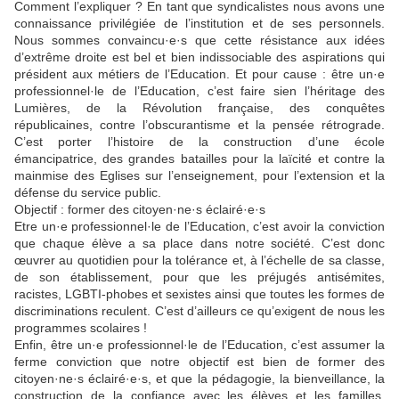
Comment l’expliquer ? En tant que syndicalistes nous avons une
connaissance privilégiée de l’institution et de ses personnels.
Nous sommes convaincu·e·s que cette résistance aux idées
d’extrême droite est bel et bien indissociable des aspirations qui
président aux métiers de l’Education. Et pour cause : être un·e
professionnel·le de l’Education, c’est faire sien l’héritage des
Lumières, de la Révolution française, des conquêtes
républicaines, contre l’obscurantisme et la pensée rétrograde.
C’est porter l’histoire de la construction d’une école
émancipatrice, des grandes batailles pour la laïcité et contre la
mainmise des Eglises sur l’enseignement, pour l’extension et la
défense du service public.
Objectif : former des citoyen·ne·s éclairé·e·s
Etre un·e professionnel·le de l’Education, c’est avoir la conviction
que chaque élève a sa place dans notre société. C’est donc
œuvrer au quotidien pour la tolérance et, à l’échelle de sa classe,
de son établissement, pour que les préjugés antisémites,
racistes, LGBTI-phobes et sexistes ainsi que toutes les formes de
discriminations reculent. C’est d’ailleurs ce qu’exigent de nous les
programmes scolaires !
Enfin, être un·e professionnel·le de l’Education, c’est assumer la
ferme conviction que notre objectif est bien de former des
citoyen·ne·s éclairé·e·s, et que la pédagogie, la bienveillance, la
construction de la confiance avec les élèves et les familles,